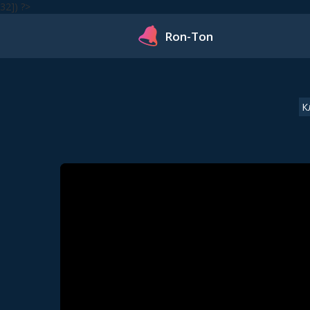
32]) ?>
Ron-Ton
К