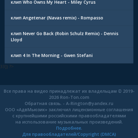
клип Who Owns My Heart - Miley Cyrus
клип Angetenar (Navas remix) - Rompasso
клип Never Go Back (Robin Schulz Remix) - Dennis
Lloyd
клип 4 In The Morning - Gwen Stefani
33]) ?>
Все права на видео принадлежат их владельцам © 2019-
2026 Ron-Ton.com
Обратная связь. -
A-Rington
@
yandex.ru
ООО «АдвМьюзик» заключил лицензионные соглашения
с крупнейшими российскими правообладателями
на использование музыкальных произведений.
Подробнее.
Для правообладателей/Copyright (DMCA)